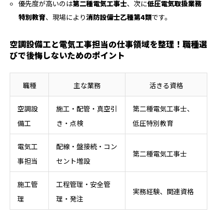
優先度が高いのは
第二種電気工事士
、次に
低圧電気取扱業務
特別教育
、現場により
消防設備士乙種第4類
です。
空調設備工と電気工事担当の仕事領域を整理！職種選
びで後悔しないためのポイント
職種
主な業務
活きる資格
空調設
施工・配管・真空引
第二種電気工事士、
備工
き・点検
低圧特別教育
電気工
配線・盤接続・コン
第二種電気工事士
事担当
セント増設
施工管
工程管理・安全管
実務経験、関連資格
理
理・発注