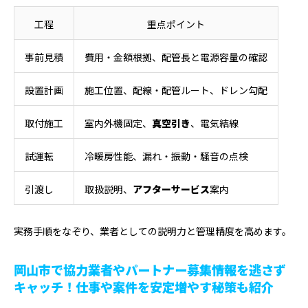
工程
重点ポイント
事前見積
費用・金額根拠、配管長と電源容量の確認
設置計画
施工位置、配線・配管ルート、ドレン勾配
取付施工
室内外機固定、
真空引き
、電気結線
試運転
冷暖房性能、漏れ・振動・騒音の点検
引渡し
取扱説明、
アフターサービス
案内
実務手順をなぞり、業者としての説明力と管理精度を高めます。
岡山市で協力業者やパートナー募集情報を逃さず
キャッチ！仕事や案件を安定増やす秘策も紹介