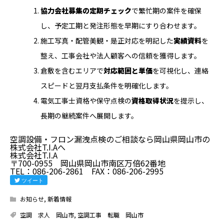
協力会社募集の定期チェック
で繁忙期の案件を確保
し、予定工期と発注形態を早期にすり合わせます。
施工写真・配管美観・是正対応を明記した
実績資料
を
整え、工事会社や法人顧客への信頼を獲得します。
倉敷を含むエリアで
対応範囲と単価
を可視化し、連絡
スピードと翌月支払条件を明確化します。
電気工事士資格や保守点検の
資格取得状況
を提示し、
長期の継続案件へ展開します。
空調設備・フロン漏洩点検のご相談なら岡山県岡山市の
株式会社T.I.Aへ
株式会社T.I.A
〒700-0955 岡山県岡山市南区万倍62番地
TEL：086-206-2861 FAX：086-206-2995
ツイート
お知らせ
,
新着情報
空調 求人 岡山市
,
空調工事 転職 岡山市