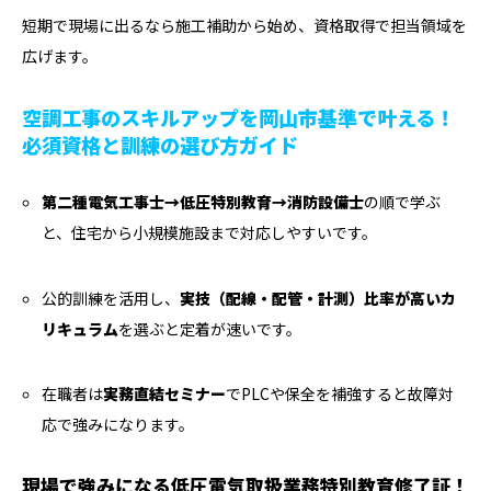
短期で現場に出るなら施工補助から始め、資格取得で担当領域を
広げます。
空調工事のスキルアップを岡山市基準で叶える！
必須資格と訓練の選び方ガイド
第二種電気工事士→低圧特別教育→消防設備士
の順で学ぶ
と、住宅から小規模施設まで対応しやすいです。
公的訓練を活用し、
実技（配線・配管・計測）比率が高いカ
リキュラム
を選ぶと定着が速いです。
在職者は
実務直結セミナー
でPLCや保全を補強すると故障対
応で強みになります。
現場で強みになる低圧電気取扱業務特別教育修了証！